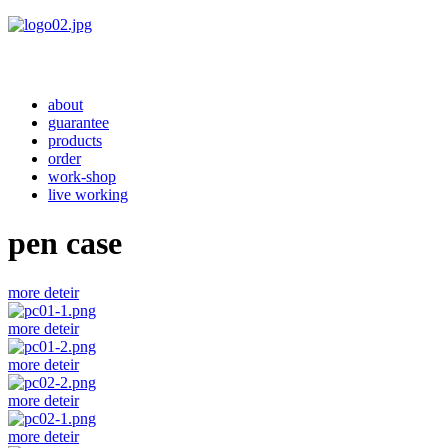
about
guarantee
products
order
work-shop
live working
pen case
more deteir
more deteir
more deteir
more deteir
more deteir