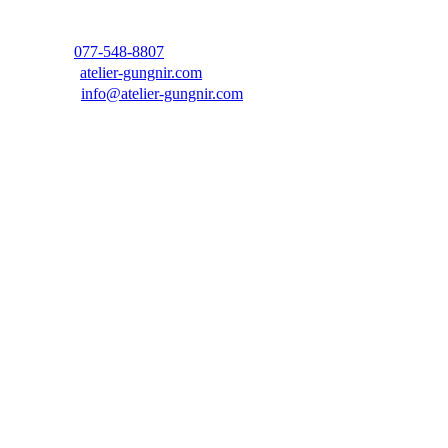
スペースVANVA1 #202
※建物2階にあります
【TEL】
077-548-8807
【WEB】
atelier-gungnir.com
【MAIL】
info@atelier-gungnir.com
【OPEN】 10:00~17:30
※急な外出や、ワークショップ・フルオーダー受注な
どで十分にご対応できない場合がございますので、ご
来店の際には事前にご連絡いただければ幸いです。
【Closed】
土曜定休＋不定休
※不定休のため営業カレンダーをご確認ください