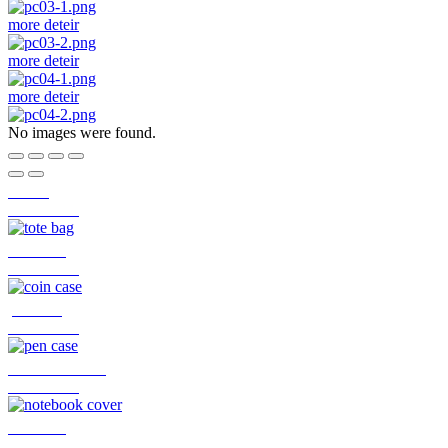
more deteir
more deteir
more deteir
No images were found.
tote bag
more deteir
coin case
more deteir
pen case
more deteir
notebook cover
more deteir
wallet 05
more deteir