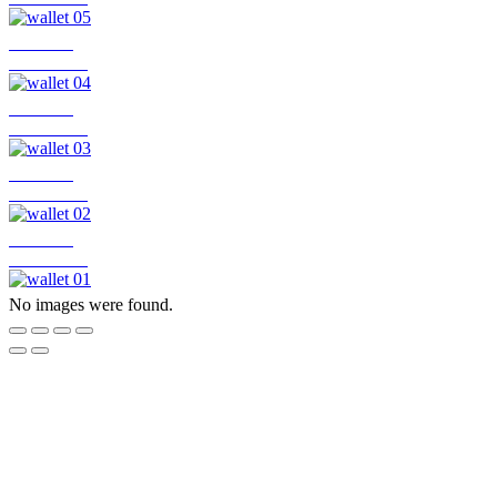
wallet 04
more deteir
wallet 03
more deteir
wallet 02
more deteir
wallet 01
more deteir
No images were found.
Access
【所在地】
〒520-0802 滋賀県大津市馬場一丁目4-30